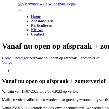
Ga
naar
Toggle
inhoud
Navigation
Home
Zelfstandigen
Particulieren
Nieuws
Contact
Vanaf nu open op afspraak + zo
Home
/
Uncategorized
/
Vanaf nu open op afspraak + zomerverlof
Vorige
Bekijk
grotere
afbeelding
Vanaf nu open op afspraak + zomerverlof
Wij zijn van 11/07/2022 tot 24/07/2022 op verlof.
Mails en voicemailberichten worden naar goede gewoonte nog steeds
Vanaf 25/07/2022 veranderen ook onze openingsuren. We werken name