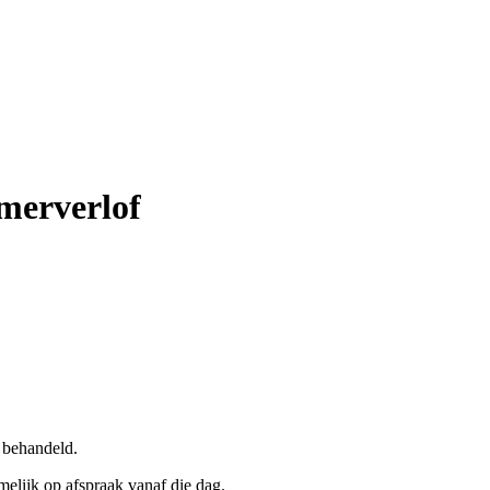
merverlof
 behandeld.
lijk op afspraak vanaf die dag.