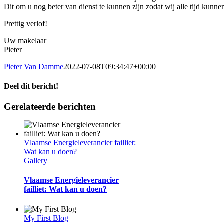
Dit om u nog beter van dienst te kunnen zijn zodat wij alle tijd kunn
Prettig verlof!
Uw makelaar
Pieter
Pieter Van Damme
2022-07-08T09:34:47+00:00
Deel dit bericht!
Facebook
Twitter
Reddit
LinkedIn
WhatsApp
Telegram
Tumblr
Pinterest
Vk
Xing
E-
Gerelateerde berichten
mail
Vlaamse Energieleverancier failliet:
Wat kan u doen?
Gallery
Vlaamse Energieleverancier
failliet: Wat kan u doen?
My First Blog